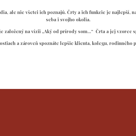
dia, ale nie všetci ich poznajú. Črty a ich funkcie je najlepší,
seba i svojho okolia.
e založený na vízii „Aký od prírody som…“ Črta a jej vzorec sp
tiach a zároveň spoznáte lepšie klienta, kolegu, rodinného prí