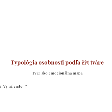
Typológia osobnosti podľa čŕt tváre
Tvár ako emocionálna mapa
 Vy už viete...“