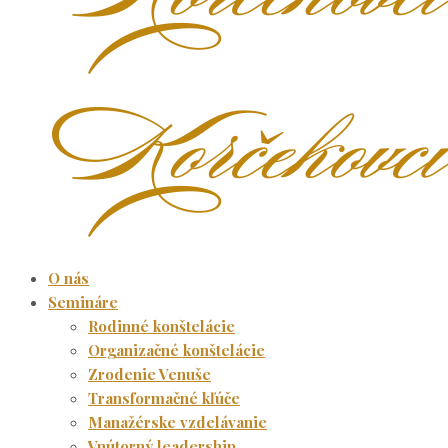
O nás
Semináre
Rodinné konštelácie
Organizačné konštelácie
Zrodenie Venuše
Transformačné kľúče
Manažérske vzdelávanie
Vnútorný leadership