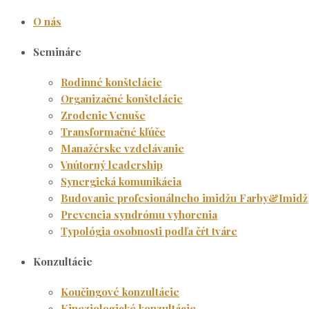
O nás
Semináre
Rodinné konštelácie
Organizačné konštelácie
Zrodenie Venuše
Transformačné kľúče
Manažérske vzdelávanie
Vnútorný leadership
Synergická komunikácia
Budovanie profesionálneho imidžu Farby&Imidž
Prevencia syndrómu vyhorenia
Typológia osobnosti podľa čŕt tváre
Konzultácie
Koučingové konzultácie
Kineziologické konzultácie