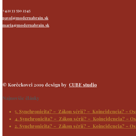
+421 33 550 2345
pavol@modernabrain.sk
maria@modernabrain.sk
© Korčekovci 2019 design by
CUBE studio
Najnovšie články
5. Synchronicita? – Zákon sérií? – Koincidencia? – 
4. Synchronicita? – Zákon sérií? – Koincidencia? – 
2. Synchronicita? – Zákon sérií? – Koincidencia? – 