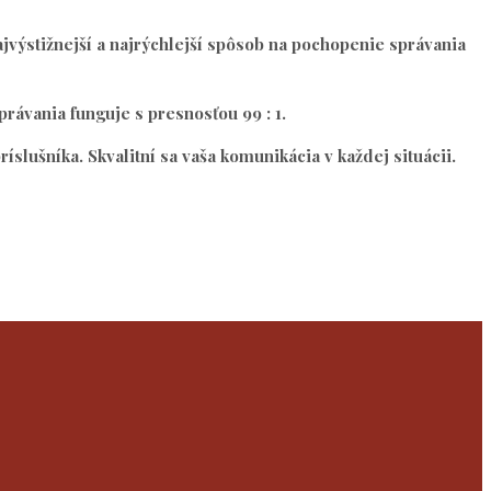
 najvýstižnejší a najrýchlejší spôsob na pochopenie správania
rávania funguje s presnosťou 99 : 1.
slušníka. Skvalitní sa vaša komunikácia v každej situácii.