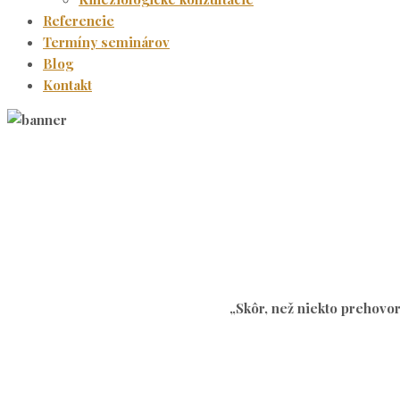
Referencie
Termíny seminárov
Blog
Kontakt
„Skôr, než niekto prehovorí,