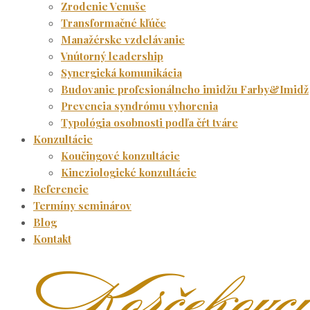
Zrodenie Venuše
Transformačné kľúče
Manažérske vzdelávanie
Vnútorný leadership
Synergická komunikácia
Budovanie profesionálneho imidžu Farby&Imidž
Prevencia syndrómu vyhorenia
Typológia osobnosti podľa čŕt tváre
Konzultácie
Koučingové konzultácie
Kineziologické konzultácie
Referencie
Termíny seminárov
Blog
Kontakt