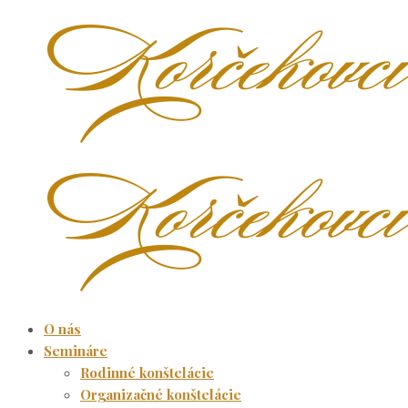
O nás
Semináre
Rodinné konštelácie
Organizačné konštelácie