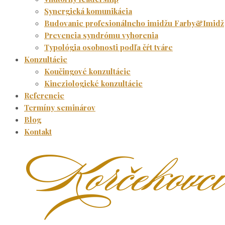
Synergická komunikácia
Budovanie profesionálneho imidžu Farby&Imidž
Prevencia syndrómu vyhorenia
Typológia osobnosti podľa čŕt tváre
Konzultácie
Koučingové konzultácie
Kineziologické konzultácie
Referencie
Termíny seminárov
Blog
Kontakt