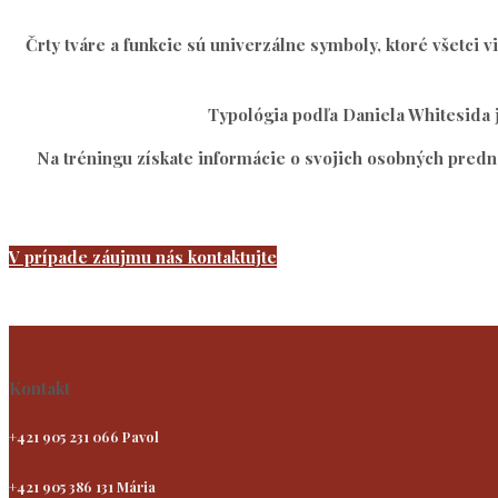
Črty tváre a funkcie sú univerzálne symboly, ktoré všetci vi
Typológia podľa Daniela Whitesida j
Na tréningu získate informácie o svojich osobných prednos
V prípade záujmu nás kontaktujte
Kontakt
+421 905 231 066 Pavol
+421 905 386 131 Mária