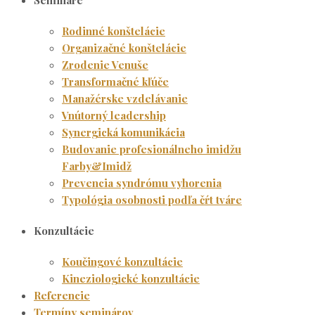
Rodinné konštelácie
Organizačné konštelácie
Zrodenie Venuše
Transformačné kľúče
Manažérske vzdelávanie
Vnútorný leadership
Synergická komunikácia
Budovanie profesionálneho imidžu
Farby&Imidž
Prevencia syndrómu vyhorenia
Typológia osobnosti podľa čŕt tváre
Konzultácie
Koučingové konzultácie
Kineziologické konzultácie
Referencie
Termíny seminárov