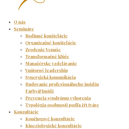
O nás
Semináre
Rodinné konštelácie
Organizačné konštelácie
Zrodenie Venuše
Transformačné kľúče
Manažérske vzdelávanie
Vnútorný leadership
Synergická komunikácia
Budovanie profesionálneho imidžu
Farby&Imidž
Prevencia syndrómu vyhorenia
Typológia osobnosti podľa čŕt tváre
Konzultácie
Koučingové konzultácie
Kineziologické konzultácie