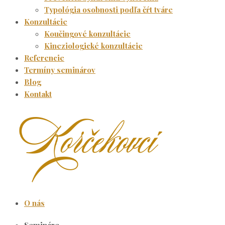
Typológia osobnosti podľa čŕt tváre
Konzultácie
Koučingové konzultácie
Kineziologické konzultácie
Referencie
Termíny seminárov
Blog
Kontakt
O nás
Semináre