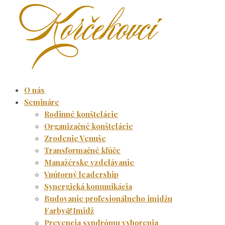
O nás
Semináre
Rodinné konštelácie
Organizačné konštelácie
Zrodenie Venuše
Transformačné kľúče
Manažérske vzdelávanie
Vnútorný leadership
Synergická komunikácia
Budovanie profesionálneho imidžu
Farby&Imidž
Prevencia syndrómu vyhorenia